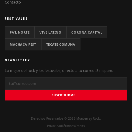
Contacto
FESTIVALES
PA'L NORTE
VIVE LATINO
CORONA CAPITAL
MACHACA FEST
TECATE COMUNA
NEWSLETTER
Lo mejor del rock y los festivales, directo a tu correo. Sin spam.
SUSCRIBIRME →
Derechos Reservados © 2026 Monterrey Rock.
Privacidad
Términos
Credits