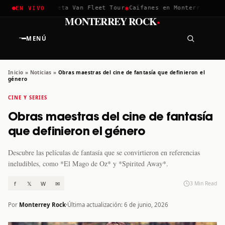
✱
✱
hella 2026
Greta Van Fleet Tour
Caifanes en Monterrey · 12 D
EN VIVO
·
MONTERREY ROCK
MENÚ
Inicio
»
Noticias
»
Obras maestras del cine de fantasía que definieron el
género
CINE Y SERIES
Obras maestras del cine de fantasía
que definieron el género
Descubre las películas de fantasía que se convirtieron en referencias
ineludibles, como *El Mago de Oz* y *Spirited Away*.
f
𝕏
W
✉
3 Min Read
Por
Monterrey Rock
Última actualización: 6 de junio, 2026