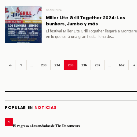
18 Abr, 2024
Miller Lite Grill Together 2024: Los
bunkers, Jumbo y más
El festival Miller Lite Grill Together llegará a Monterr
en lo que será una gran fiesta llena de…
←
1
…
233
234
235
236
237
…
662
→
POPULAR EN
NOTICIAS
1
El regreso a las andadas de The Raconteurs