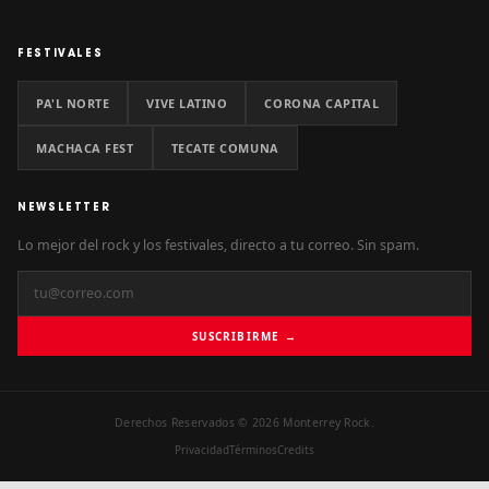
FESTIVALES
PA'L NORTE
VIVE LATINO
CORONA CAPITAL
MACHACA FEST
TECATE COMUNA
NEWSLETTER
Lo mejor del rock y los festivales, directo a tu correo. Sin spam.
SUSCRIBIRME →
Derechos Reservados © 2026 Monterrey Rock.
Privacidad
Términos
Credits