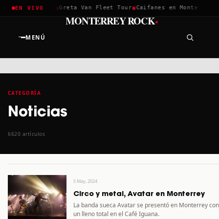
✱
✱
✱
Coachella 2026
Greta Van Fleet Tour
Caifanes en Monterrey ·
EN VIVO
·
MONTERREY ROCK
MENÚ
CATEGORÍA
Noticias
6620 artículos
5 May, 2024
Circo y metal, Avatar en Monterrey
La banda sueca Avatar se presentó en Monterrey con
un lleno total en el Café Iguana.