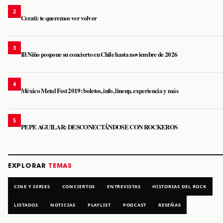
2
Cerati: te queremos ver volver
3
Ill Niño pospone su concierto en Chile hasta noviembre de 2026
4
México Metal Fest 2019: boletos, info, lineup, experiencia y más
5
PEPE AGUILAR: DESCONECTÁNDOSE CON ROCKEROS
EXPLORAR
TEMAS
CINE Y SERIES
CONCIERTOS
ENTREVISTAS
HISTORIAS DEL ROCK
LISTADOS
NOTICIAS
PLAYLIST
PODCAST
RESEÑAS