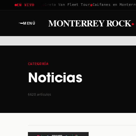
✱
✱
✱
Coachella 2026
Greta Van Fleet Tour
Caifanes en Monterrey
EN VIVO
·
MONTERREY ROCK
MENÚ
CATEGORÍA
Noticias
6620 artículos