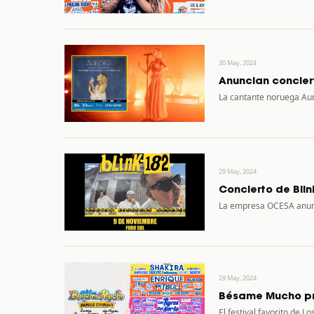
30 May, 2024
Anuncian concier
La cantante noruega Aur
29 May, 2024
Concierto de Blin
La empresa OCESA anunci
29 May, 2024
Bésame Mucho pre
El festival favorito de L