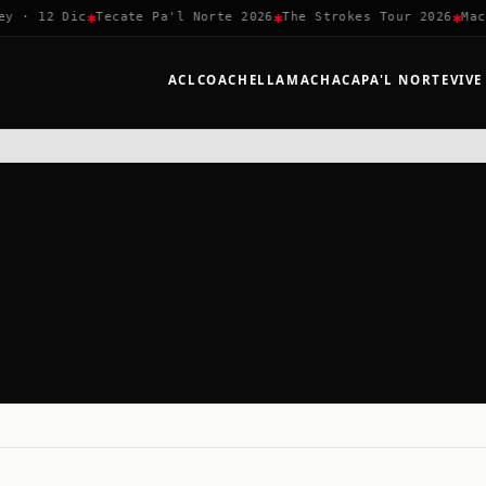
✱
✱
✱
 · 12 Dic
Tecate Pa'l Norte 2026
The Strokes Tour 2026
Mach
ACL
COACHELLA
MACHACA
PA'L NORTE
VIVE