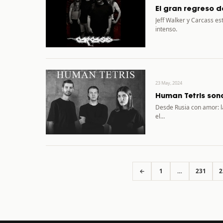
El gran regreso 
Jeff Walker y Carcass e
intenso.
23 May, 2024
Human Tetris son
Desde Rusia con amor: l
el…
←
1
…
231
2