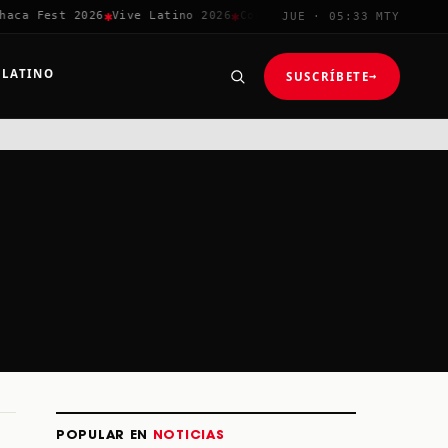
✱
✱
✱
aca Fest 2026
Vive Latino 2026
Corona Capital
Coachella 2026
JUE · 05:33 MTY
 LATINO
SUSCRÍBETE
→
POPULAR EN
NOTICIAS