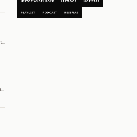
HISTORIAS DEL ROCK
LISTADOS
NOTICIAS
PLAYLIST
PODCAST
RESEÑAS
rt…
uí…