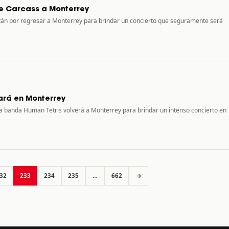
de Carcass a Monterrey
stán por regresar a Monterrey para brindar un concierto que seguramente será
ará en Monterrey
a banda Human Tetris volverá a Monterrey para brindar un intenso concierto en
32
233
234
235
…
662
→