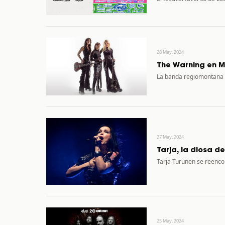
28 May, 2024
The Warning en M
La banda regiomontana 
27 May, 2024
Tarja, la diosa de
Tarja Turunen se reenco
25 May, 2024