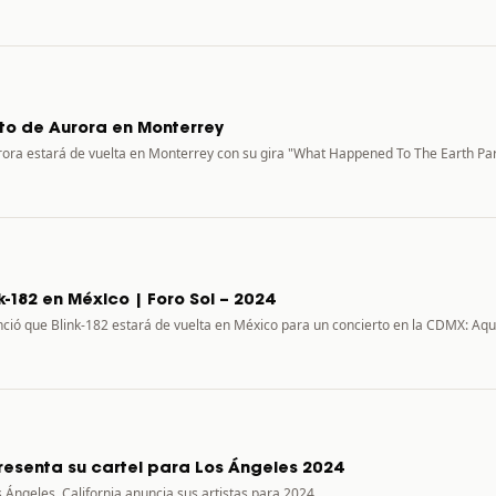
to de Aurora en Monterrey
ora estará de vuelta en Monterrey con su gira "What Happened To The Earth Pa
k-182 en México | Foro Sol – 2024
ó que Blink-182 estará de vuelta en México para un concierto en la CDMX: Aq
senta su cartel para Los Ángeles 2024
os Ángeles, California anuncia sus artistas para 2024.