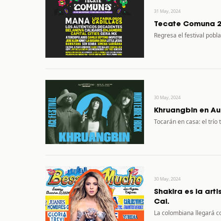
31 May, 2024
Tecate Comuna 20
Regresa el festival pobl
30 May, 2024
Khruangbin en Aus
Tocarán en casa: el trío
30 May, 2024
Shakira es la art
Cal.
La colombiana llegará co