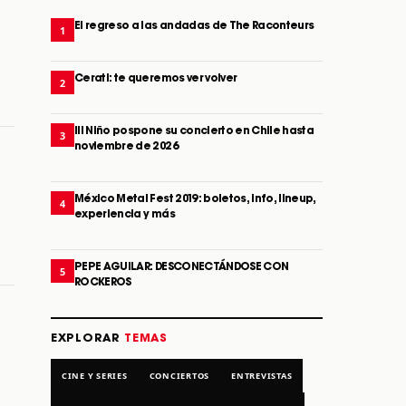
El regreso a las andadas de The Raconteurs
1
Cerati: te queremos ver volver
2
Ill Niño pospone su concierto en Chile hasta
3
noviembre de 2026
México Metal Fest 2019: boletos, info, lineup,
4
experiencia y más
PEPE AGUILAR: DESCONECTÁNDOSE CON
5
ROCKEROS
EXPLORAR
TEMAS
CINE Y SERIES
CONCIERTOS
ENTREVISTAS