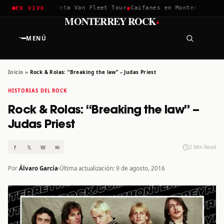
✱
✱
chella 2026
Greta Van Fleet Tour
Caifanes en Monterrey · 12 
EN VIVO
·
MONTERREY ROCK
MENÚ
Inicio
»
Rock & Rolas: “Breaking the law” – Judas Priest
HISTORIAS DEL ROCK
Rock & Rolas: “Breaking the law” –
Judas Priest
f
𝕏
W
✉
2 Min Read
Por
Álvaro García
Última actualización: 9 de agosto, 2016