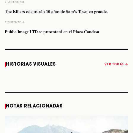
← ANTERIOR
The Killers celebrarán 10 años de Sam’s Town en grande.
SIGUIENTE →
Public Image LTD se presentará en el Plaza Condesa
Caifanes regresa
Fallece Felipe
The Strokes
Karol 
HISTORIAS VISUALES
VER TODAS →
a Monterrey el
Staiti, guitarrista
anuncia “Reality
conqu
próximo 12 de
de Los Enanitos
Awaits The World
Coach
diciembre
Verdes, a los 64
2026”
años
STORY
STORY
STORY
STOR
NOTAS RELACIONADAS