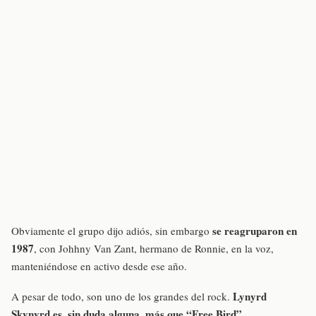
se reagruparon en
Obviamente el grupo dijo adiós, sin embargo
1987
, con Johhny Van Zant, hermano de Ronnie, en la voz,
manteniéndose en activo desde ese año.
Lynyrd
A pesar de todo, son uno de los grandes del rock.
Skynyrd es, sin duda alguna, más que “Free Bird”
.