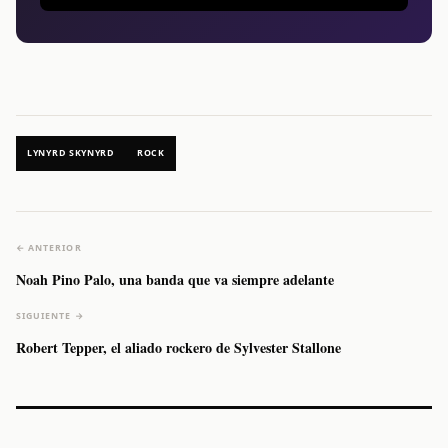
LYNYRD SKYNYRD
ROCK
← ANTERIOR
Noah Pino Palo, una banda que va siempre adelante
SIGUIENTE →
Robert Tepper, el aliado rockero de Sylvester Stallone
Caifanes regresa
Fallece Felipe
The Strokes
Karol 