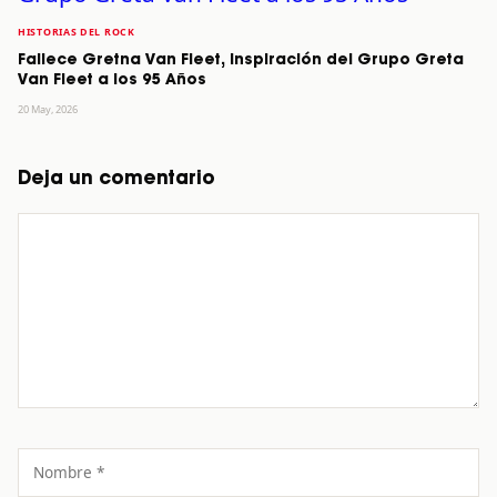
HISTORIAS DEL ROCK
Fallece Gretna Van Fleet, Inspiración del Grupo Greta
Van Fleet a los 95 Años
20 May, 2026
Deja un comentario
Comentario
Nombre