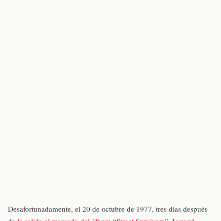
Desafortunadamente, el 20 de octubre de 1977, tres días después
de
la salida al mercado del álbum “Street Survivors”
,
Lynyrd