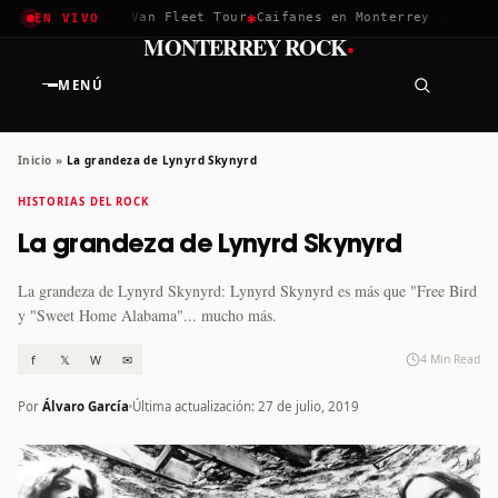
✱
✱
✱
 2026
Greta Van Fleet Tour
Caifanes en Monterrey · 12 Dic
Te
EN VIVO
·
MONTERREY ROCK
MENÚ
Inicio
»
La grandeza de Lynyrd Skynyrd
HISTORIAS DEL ROCK
La grandeza de Lynyrd Skynyrd
La grandeza de Lynyrd Skynyrd: Lynyrd Skynyrd es más que "Free Bird
y "Sweet Home Alabama"... mucho más.
f
𝕏
W
✉
4 Min Read
Por
Álvaro García
Última actualización: 27 de julio, 2019