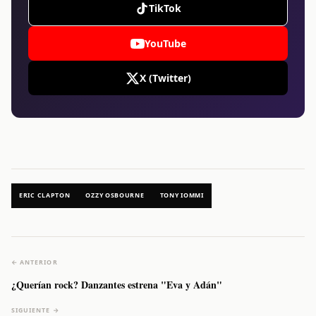
TikTok
YouTube
X (Twitter)
ERIC CLAPTON
OZZY OSBOURNE
TONY IOMMI
← ANTERIOR
¿Querían rock? Danzantes estrena "Eva y Adán"
SIGUIENTE →