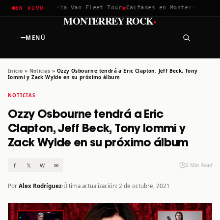
✱
✱
hella 2026
Greta Van Fleet Tour
Caifanes en Monterrey · 12 D
EN VIVO
·
MONTERREY ROCK
MENÚ
Inicio
»
Noticias
»
Ozzy Osbourne tendrá a Eric Clapton, Jeff Beck, Tony
Iommi y Zack Wylde en su próximo álbum
NOTICIAS
Ozzy Osbourne tendrá a Eric
Clapton, Jeff Beck, Tony Iommi y
Zack Wylde en su próximo álbum
f
𝕏
W
✉
2 Min Read
Por
Alex Rodríguez
Última actualización: 2 de octubre, 2021