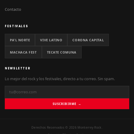
Contacto
FESTIVALES
PA'L NORTE
VIVE LATINO
CORONA CAPITAL
MACHACA FEST
TECATE COMUNA
NEWSLETTER
Lo mejor del rock y los festivales, directo a tu correo. Sin spam.
SUSCRIBIRME →
Derechos Reservados © 2026 Monterrey Rock.