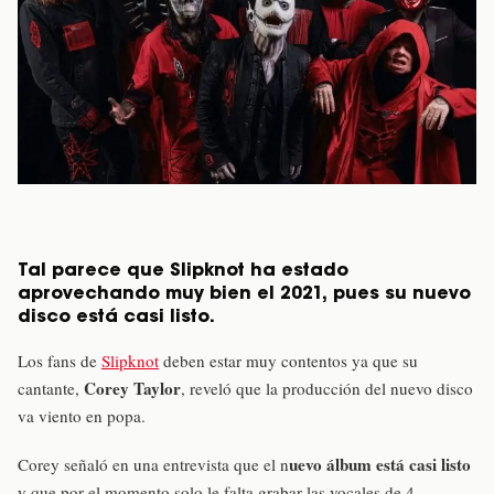
Tal parece que Slipknot ha estado
aprovechando muy bien el 2021, pues su nuevo
disco está casi listo.
Los fans de
Slipknot
deben estar muy contentos ya que su
Corey Taylor
cantante,
, reveló que la producción del nuevo disco
va viento en popa.
uevo álbum está casi listo
Corey señaló en una entrevista que el n
y que por el momento solo le falta grabar las vocales de 4