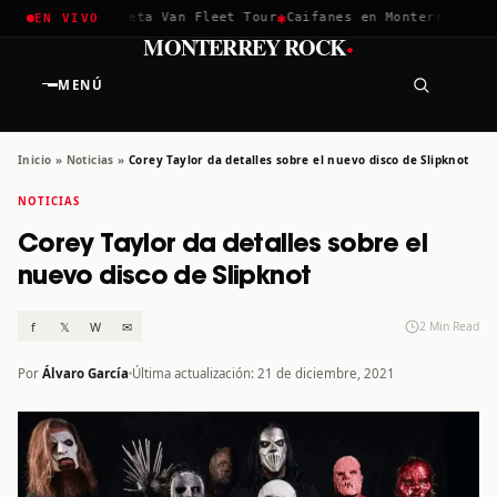
✱
✱
hella 2026
Greta Van Fleet Tour
Caifanes en Monterrey · 12 D
EN VIVO
·
MONTERREY ROCK
MENÚ
Inicio
»
Noticias
»
Corey Taylor da detalles sobre el nuevo disco de Slipknot
NOTICIAS
Corey Taylor da detalles sobre el
nuevo disco de Slipknot
f
𝕏
W
✉
2 Min Read
Por
Álvaro García
Última actualización: 21 de diciembre, 2021