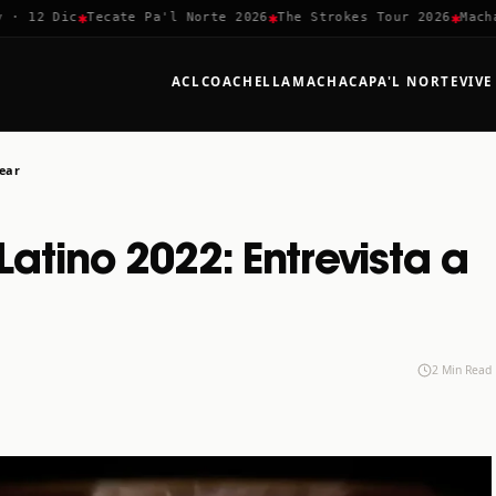
✱
✱
✱
12 Dic
Tecate Pa'l Norte 2026
The Strokes Tour 2026
Machaca 
ACL
COACHELLA
MACHACA
PA'L NORTE
VIVE
Lear
atino 2022: Entrevista a
2 Min Read