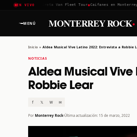
✱
✱
Coachella 2026
Greta Van Fleet Tour
Caifanes en Monterrey · 
EN VIVO
·
MONTERREY ROCK
MENÚ
Inicio
»
Aldea Musical Vive Latino 2022: Entrevista a Robbie 
NOTICIAS
Aldea Musical Vive L
Robbie Lear
f
𝕏
W
✉
Por
Monterrey Rock
Última actualización: 15 de marzo, 2022