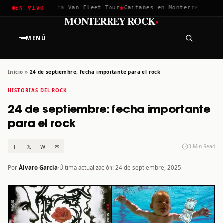
✱
✱
lla 2026
Greta Van Fleet Tour
Caifanes en Monterrey · 12 Dic
EN VIVO
·
MONTERREY ROCK
MENÚ
Inicio
»
24 de septiembre: fecha importante para el rock
HISTORIAS DEL ROCK
24 de septiembre: fecha importante
para el rock
f
𝕏
W
✉
3 Min Read
Por
Álvaro García
Última actualización: 24 de septiembre, 2025