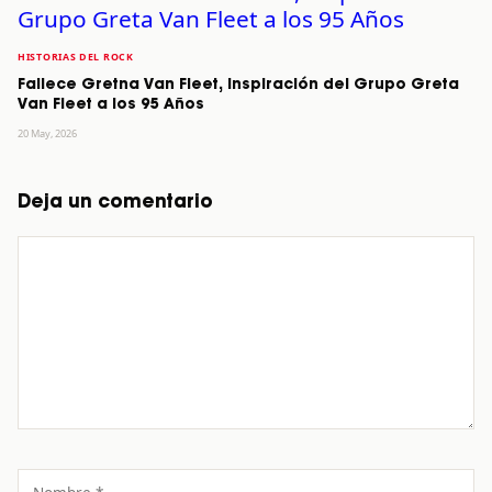
HISTORIAS DEL ROCK
Fallece Gretna Van Fleet, Inspiración del Grupo Greta
Van Fleet a los 95 Años
20 May, 2026
Deja un comentario
Comentario
Nombre