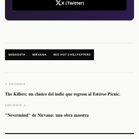
X (Twitter)
MEGADETH
NIRVANA
RED HOT CHILI PEPPERS
← ANTERIOR
The Killers; un clásico del indie que regresa al Estéreo Picnic.
SIGUIENTE →
"Nevermind" de Nirvana: una obra maestra