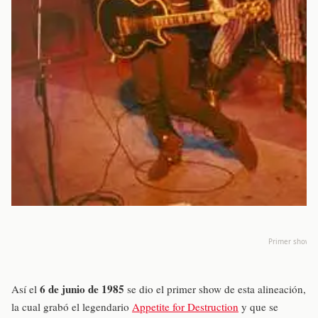
Primer show de
6 de junio de 1985
Así el
se dio el primer show de esta alineación,
la cual grabó el legendario
Appetite for Destruction
y que se