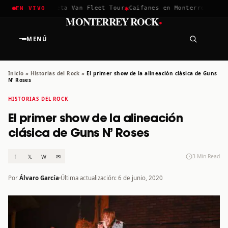
✱
✱
lla 2026
Greta Van Fleet Tour
Caifanes en Monterrey · 12 Dic
EN VIVO
·
MONTERREY ROCK
MENÚ
Inicio
»
Historias del Rock
»
El primer show de la alineación clásica de Guns
N’ Roses
HISTORIAS DEL ROCK
El primer show de la alineación
clásica de Guns N’ Roses
f
𝕏
W
✉
3 Min Read
Por
Álvaro García
Última actualización: 6 de junio, 2020