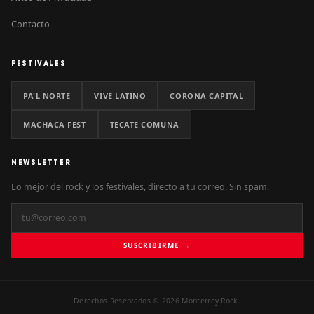
Contacto
FESTIVALES
PA'L NORTE
VIVE LATINO
CORONA CAPITAL
MACHACA FEST
TECATE COMUNA
NEWSLETTER
Lo mejor del rock y los festivales, directo a tu correo. Sin spam.
SUSCRIBIRME →
Derechos Reservados © 2026 Monterrey Rock.