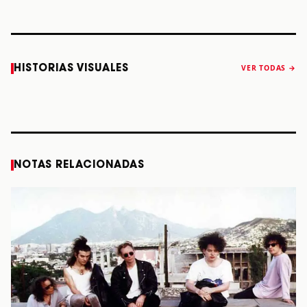
Caifanes regresa
Fallece Felipe
The Strokes
Karol 
HISTORIAS VISUALES
VER TODAS →
a Monterrey el
Staiti, guitarrista
anuncia “Reality
conqu
próximo 12 de
de Los Enanitos
Awaits The World
Coach
diciembre
Verdes, a los 64
2026”
años
STORY
STORY
STORY
STOR
NOTAS RELACIONADAS