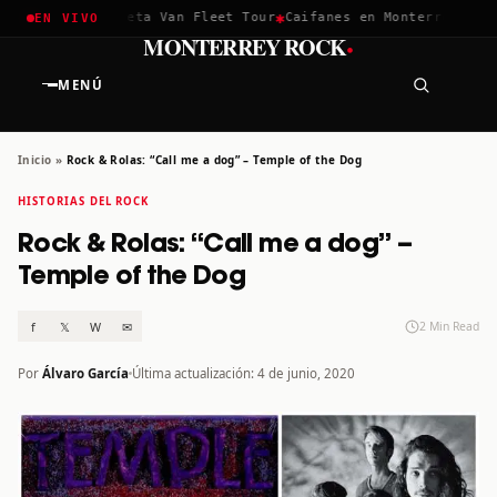
✱
✱
hella 2026
Greta Van Fleet Tour
Caifanes en Monterrey · 12 D
EN VIVO
·
MONTERREY ROCK
MENÚ
Inicio
»
Rock & Rolas: “Call me a dog” – Temple of the Dog
HISTORIAS DEL ROCK
Rock & Rolas: “Call me a dog” –
Temple of the Dog
f
𝕏
W
✉
2 Min Read
Por
Álvaro García
Última actualización: 4 de junio, 2020