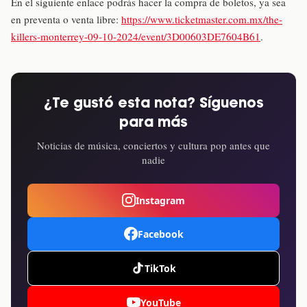
En el siguiente enlace podrás hacer la compra de boletos, ya sea
en preventa o venta libre:
https://www.ticketmaster.com.mx/the-
killers-monterrey-09-10-2024/event/3D00603DE7604B61
.
¿Te gustó esta nota? Síguenos
para más
Noticias de música, conciertos y cultura pop antes que
nadie
Instagram
Facebook
TikTok
YouTube