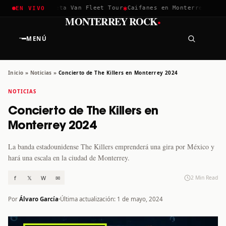
✱
✱
ella 2026
Greta Van Fleet Tour
Caifanes en Monterrey · 12 Di
EN VIVO
·
MONTERREY ROCK
MENÚ
Inicio
»
Noticias
»
Concierto de The Killers en Monterrey 2024
NOTICIAS
Concierto de The Killers en
Monterrey 2024
La banda estadounidense The Killers emprenderá una gira por México y
hará una escala en la ciudad de Monterrey.
f
𝕏
W
✉
2 Min Read
Por
Álvaro García
Última actualización: 1 de mayo, 2024