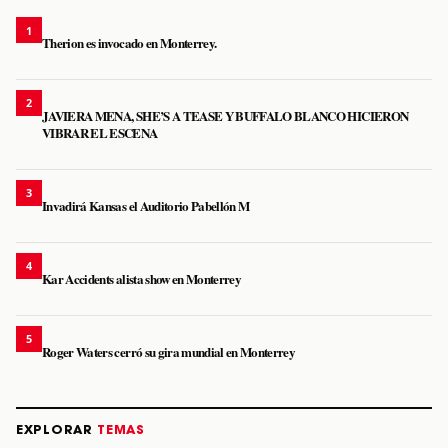
1
Therion es invocado en Monterrey.
2
JAVIERA MENA, SHE’S A TEASE Y BUFFALO BLANCO HICIERON
VIBRAR EL ESCENA
3
Invadirá Kansas el Auditorio Pabellón M
4
Kar Accidents alista show en Monterrey
5
Roger Waters cerró su gira mundial en Monterrey
EXPLORAR
TEMAS