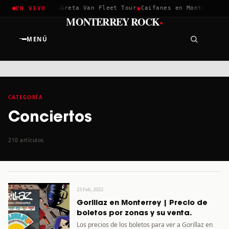
✱
✱
Coachella 2026
Greta Van Fleet Tour
Caifanes en Monterrey ·
EN VIVO
·
MONTERREY ROCK
MENÚ
CATEGORÍA
Conciertos
210 artículos
23 Feb, 2022
Gorillaz en Monterrey | Precio de
boletos por zonas y su venta.
Los precios de los boletos para ver a Gorillaz en