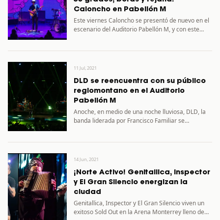
Caloncho en Pabellón M
Este viernes Caloncho se presentó de nuevo en el
escenario del Auditorio Pabellón M, y con este
show…
11 Jul, 2021
DLD se reencuentra con su público
regiomontano en el Auditorio
Pabellón M
Anoche, en medio de una noche lluviosa, DLD, la
banda liderada por Francisco Familiar se
reencontró con sus…
14 Jun, 2021
¡Norte Activo! Genitallica, Inspector
y El Gran Silencio energizan la
ciudad
Genitallica, Inspector y El Gran Silencio viven un
exitoso Sold Out en la Arena Monterrey lleno de