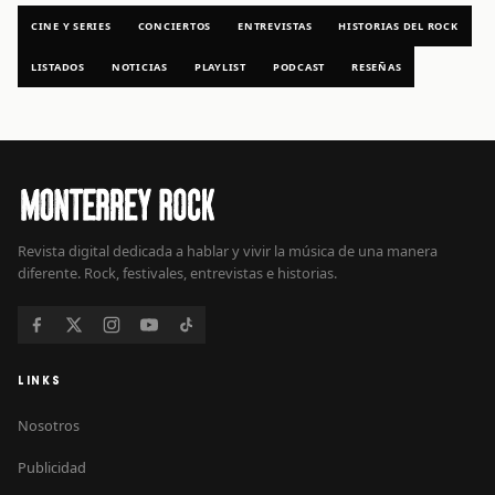
CINE Y SERIES
CONCIERTOS
ENTREVISTAS
HISTORIAS DEL ROCK
LISTADOS
NOTICIAS
PLAYLIST
PODCAST
RESEÑAS
Revista digital dedicada a hablar y vivir la música de una manera
diferente. Rock, festivales, entrevistas e historias.
LINKS
Nosotros
Publicidad