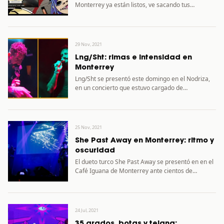
Monterrey ya están listos, ve sacando tus
ahorros…
29 Nov, 2021
Lng/Sht: rimas e intensidad en
Monterrey
Lng/Sht se presentó este domingo en el Nodriza,
en un concierto que estuvo cargado de
emociones. El día…
25 Nov, 2021
She Past Away en Monterrey: ritmo y
oscuridad
El dueto turco She Past Away se presentó en en el
Café Iguana de Monterrey ante cientos de…
24 Jul, 2021
35 grados, botas y tejana: