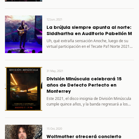
rock,…
12 Jun, 2021
La brújula siempre apunta al norte:
Siddhartha en Auditorio Pabellón M
Uh, qué extraña sensación Anoche, luego de su
virtual participación en el Tecate Pa’l Norte 2021
(abril) y…
31 May, 2021
División Minúscula celebrará 15
años de Defecto Perfecto en
Monterrey
Este 2021, el disco insignia de División Minúscula
cumple quince años, y la banda regresará a los
conciertos…
15 Oct, 2020
Wolfmother ofrecerá concierto