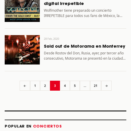
digital Irrepetible
Wolfmother tiene preparado un concierto
IRREPETIBLE para todos sus fans de México, la
banda australiana pondrá su poderosa…
28 Feb, 2020
Sold out de Motorama en Monterrey
Desde Rostov del Don, Rusia, ayer, por tercer año
consecutivo, Motorama se presentó en la ciudad
de Monterrey.…
←
1
2
3
4
5
…
21
→
POPULAR EN
CONCIERTOS